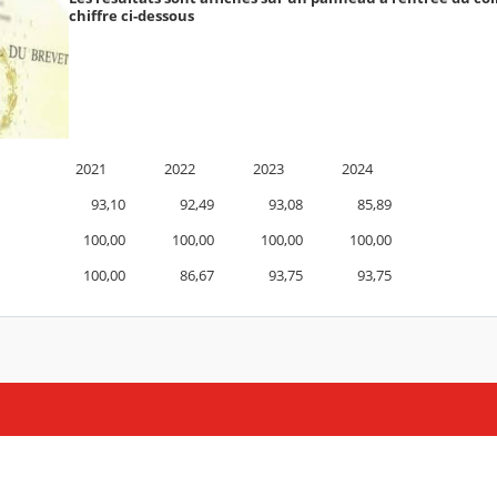
chiffre ci-dessous
2021
2022
2023
2024
93,10
92,49
93,08
85,89
100,00
100,00
100,00
100,00
100,00
86,67
93,75
93,75