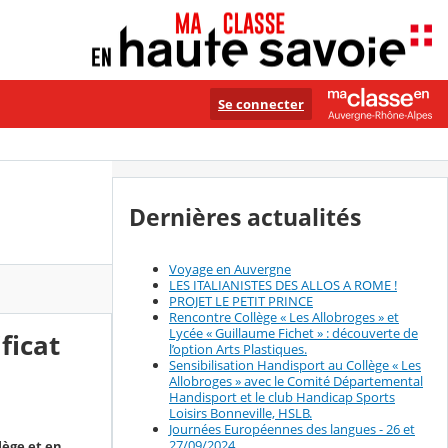
Se connecter
Dernières actualités
Voyage en Auvergne
LES ITALIANISTES DES ALLOS A ROME !
PROJET LE PETIT PRINCE
Rencontre Collège « Les Allobroges » et
Lycée « Guillaume Fichet » : découverte de
ficat
l’option Arts Plastiques.
Sensibilisation Handisport au Collège « Les
Allobroges » avec le Comité Départemental
Handisport et le club Handicap Sports
Loisirs Bonneville, HSLB.
Journées Européennes des langues - 26 et
27/09/2024
lège et en