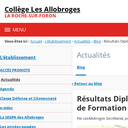
Panneau de gestion des cookies
Collège Les Allobroges
Menu de la rubrique
Contenu
LA ROCHE-SUR-FORON
MENU
Vous êtes ici :
Accueil
›
L'établissement
›
Actualités
›
Blog
›
Résultats Dipl
Actualités
L'établissement
Blog
ACCÈS PRONOTE
Actualités
‹
Retour au blog
Agenda
Résultats Dip
Classe Défense et Citoyenneté
de Formation 
e-sidoc
La SEGPA des Allobroges
Par LesAllobroges Secrétariat, pu
Les années passées