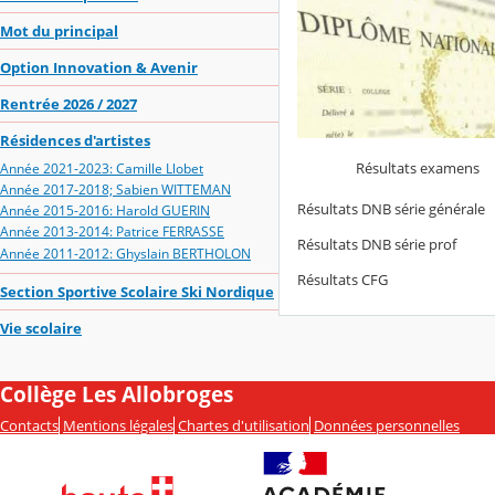
Mot du principal
Option Innovation & Avenir
Rentrée 2026 / 2027
Résidences d'artistes
Résultats examens
Année 2021-2023: Camille Llobet
Année 2017-2018; Sabien WITTEMAN
Résultats DNB série générale
Année 2015-2016: Harold GUERIN
Année 2013-2014: Patrice FERRASSE
Résultats DNB série prof
Année 2011-2012: Ghyslain BERTHOLON
Résultats CFG
Section Sportive Scolaire Ski Nordique
Vie scolaire
Collège Les Allobroges
Contacts
Mentions légales
Chartes d'utilisation
Données personnelles