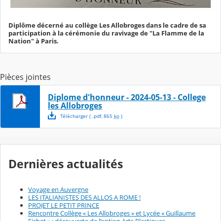
Diplôme décerné au collège Les Allobroges dans le cadre de sa
participation à la cérémonie du ravivage de "La Flamme de la
Nation" à Paris.
Pièces jointes
Diplome d'honneur - 2024-05-13 - College
les Allobroges
Télécharger
( .
pdf
,
865
ko
)
Dernières actualités
Voyage en Auvergne
LES ITALIANISTES DES ALLOS A ROME !
PROJET LE PETIT PRINCE
Rencontre Collège « Les Allobroges » et Lycée « Guillaume
Fichet » : découverte de l’option Arts Plastiques.