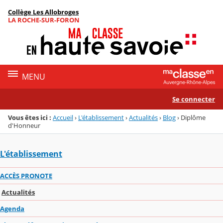
Panneau de gestion des cookies
Collège Les Allobroges
Menu de la rubrique
Contenu
LA ROCHE-SUR-FORON
MENU
Se connecter
Vous êtes ici :
Accueil
›
L'établissement
›
Actualités
›
Blog
›
Diplôme
d'Honneur
L'établissement
ACCÈS PRONOTE
Actualités
Agenda