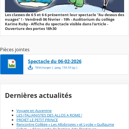
Les classes de 6 5 et 6 6 présentent leur spectacle "Au dessus des
nuages" ! - Vendredi 06 février - 19h - Auditorium du collège
Karine Ruby - Affiche du spectacle visible dans l'article -
Ouverture des portes 18h30
Pièces jointes
Spectacle du 06-02-2026
Télécharger
( .
jpeg
,
150.59
ko
)
Dernières actualités
Voyage en Auvergne
LES ITALIANISTES DES ALLOS A ROME !
PROJET LE PETIT PRINCE
Rencontre Collège « Les Allobroges » et Lycée « Guillaume
Fichet » : découverte de l’option Arts Plastiques.