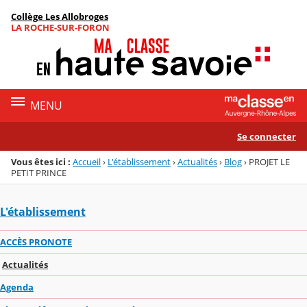
Panneau de gestion des cookies
Collège Les Allobroges
Menu de la rubrique
Contenu
LA ROCHE-SUR-FORON
MENU
Se connecter
Vous êtes ici :
Accueil
›
L'établissement
›
Actualités
›
Blog
›
PROJET LE
PETIT PRINCE
L'établissement
ACCÈS PRONOTE
Actualités
Agenda