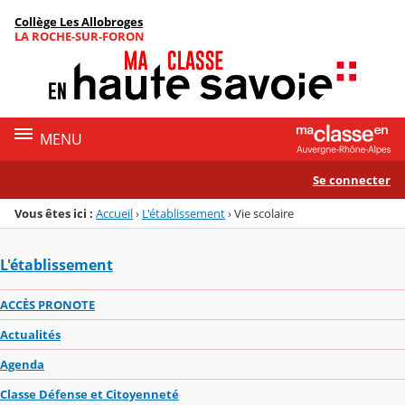
Panneau de gestion des cookies
Collège Les Allobroges
Menu de la rubrique
Contenu
LA ROCHE-SUR-FORON
MENU
Se connecter
Vous êtes ici :
Accueil
›
L'établissement
›
Vie scolaire
L'établissement
ACCÈS PRONOTE
Actualités
Agenda
Classe Défense et Citoyenneté