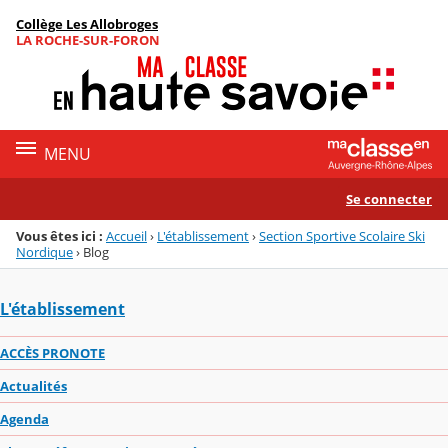
Panneau de gestion des cookies
Collège Les Allobroges
Menu de la rubrique
Contenu
LA ROCHE-SUR-FORON
MENU
Se connecter
Vous êtes ici :
Accueil
›
L'établissement
›
Section Sportive Scolaire Ski
Nordique
›
Blog
L'établissement
ACCÈS PRONOTE
Actualités
Agenda