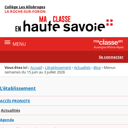
Panneau de gestion des cookies
Collège Les Allobroges
Menu de la rubrique
Contenu
LA ROCHE-SUR-FORON
MENU
Se connecter
Vous êtes ici :
Accueil
›
L'établissement
›
Actualités
›
Blog
›
Menus
semaines du 15 juin au 3 juillet 2026
L'établissement
ACCÈS PRONOTE
Actualités
Agenda