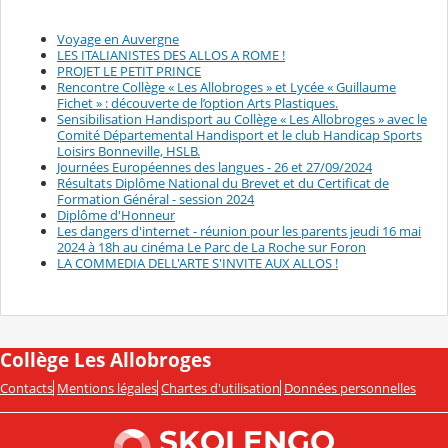
Voyage en Auvergne
LES ITALIANISTES DES ALLOS A ROME !
PROJET LE PETIT PRINCE
Rencontre Collège « Les Allobroges » et Lycée « Guillaume
Fichet » : découverte de l’option Arts Plastiques.
Sensibilisation Handisport au Collège « Les Allobroges » avec le
Comité Départemental Handisport et le club Handicap Sports
Loisirs Bonneville, HSLB.
Journées Européennes des langues - 26 et 27/09/2024
Résultats Diplôme National du Brevet et du Certificat de
Formation Général - session 2024
Diplôme d'Honneur
Les dangers d'internet - réunion pour les parents jeudi 16 mai
2024 à 18h au cinéma Le Parc de La Roche sur Foron
LA COMMEDIA DELL'ARTE S'INVITE AUX ALLOS !
Collège Les Allobroges
Contacts
Mentions légales
Chartes d'utilisation
Données personnelles