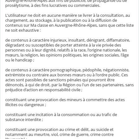
Auvergne-Rhône-Alpes aux fins de publicité, de propagande ou de
prosélytisme, à des fins lucratives ou commerciales.
L'utilisateur ne doit en aucune manière se livrer à la consultation, au
chargement, au stockage, à la publication ou à la diffusion de
contenus sur Ma classe en Auvergne-Rhône-Alpes, sans que cette liste
ne soit exhaustive :
de contenus à caractère injurieux, insultant, dénigrant, diffamatoire,
dégradant ou susceptibles de porter atteinte à la vie privée des
personnes ou à leur dignité, relatifs à la race, l'origine nationale, les
mœurs, la religion, les opinions politiques, les origines sociales, l'âge
ou le handicap ;
de contenus à caractère pornographique, pédophile, négationniste,
extrémiste ou contraire aux bonnes mœurs ou à l'ordre public. Ces
actes sont passibles de sanctions pénales qui pourront être
dénoncés, à qui de droit, par la Région ou l'un de ses partenaires, sans
préjudice d'action en responsabilité civile ;
constituant une provocation des mineurs à commettre des actes
illicites ou dangereux ;
constituant une incitation à la consommation ou au trafic de
substance interdite ;
constituant une provocation au crime et délit, au suicide et
notamment au meurtre, viol, crime de guerre, crime contre