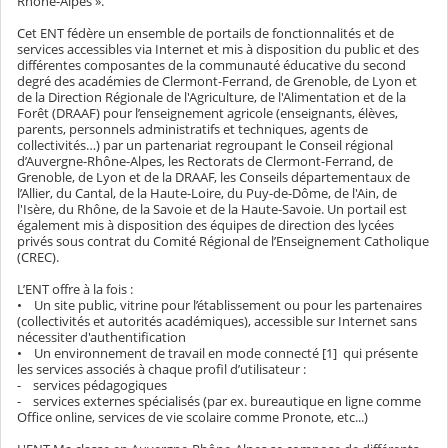
Rhône-Alpes ».
Cet ENT fédère un ensemble de portails de fonctionnalités et de
services accessibles via Internet et mis à disposition du public et des
différentes composantes de la communauté éducative du second
degré des académies de Clermont-Ferrand, de Grenoble, de Lyon et
de la Direction Régionale de l'Agriculture, de l'Alimentation et de la
Forêt (DRAAF) pour l’enseignement agricole (enseignants, élèves,
parents, personnels administratifs et techniques, agents de
collectivités…) par un partenariat regroupant le Conseil régional
d’Auvergne-Rhône-Alpes, les Rectorats de Clermont-Ferrand, de
Grenoble, de Lyon et de la DRAAF, les Conseils départementaux de
l’Allier, du Cantal, de la Haute-Loire, du Puy-de-Dôme, de l'Ain, de
l'Isère, du Rhône, de la Savoie et de la Haute-Savoie. Un portail est
également mis à disposition des équipes de direction des lycées
privés sous contrat du Comité Régional de l’Enseignement Catholique
(CREC).
L’ENT offre à la fois :
• Un site public, vitrine pour l’établissement ou pour les partenaires
(collectivités et autorités académiques), accessible sur Internet sans
nécessiter d'authentification
• Un environnement de travail en mode connecté [1] qui présente
les services associés à chaque profil d’utilisateur :
- services pédagogiques
- services externes spécialisés (par ex. bureautique en ligne comme
Office online, services de vie scolaire comme Pronote, etc...)