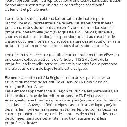
Toute représentation ou reproduction d’une œuvre sans autorisation
de son auteur constitue un acte de contrefaçon sanctionné
civilement et pénalement.
Lorsque l’utilisateur a obtenu l’autorisation de l’auteur pour
reproduire et ou représenter une œuvre, l’utilisateur doit insérer,
pour chacun des documents concernés, une information sur leur
propriété intellectuelle (nom(s) et qualité(s) du (ou des) auteur(s),
sources et date de création), des précisions quant au caractère de
chaque document (original ou adapté, nature des adaptations), ainsi
qu’une indication précise sur les modes d'utilisation autorisés.
Lorsque l’œuvre créée par un utilisateur, et notamment un élève, est
une œuvre collective au sens de l’article L. 113-2 du Code de la
propriété intellectuelle, cette œuvre est la propriété de la personne
morale sous le nom de laquelle elle est divulguée.
Éléments appartenant à la Région ou l'un de ses partenaires, au
titulaire du marché de fourniture du service ENT Ma classe en
Auvergne-Rhône-Alpes
Les éléments appartenant à la Région ou l'un de ses partenaires, au
titulaire du marché de fourniture du service ENT Ma classe en
Auvergne-Rhône-Alpes tels que les marques (en particulier la marque
"ma classe en Auvergne-Rhône-Alpes", associée à son logotype), les
dessins, les modèles, les images, les textes, les photos, les logos, les
chartes graphiques, les logiciels, les moteurs de recherche, les bases
de données, sans que cette liste ne soit exhaustive, sont leur
propriété exclusive.