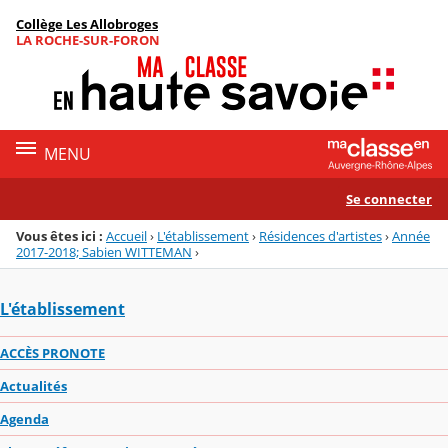
Panneau de gestion des cookies
Collège Les Allobroges
Menu de la rubrique
Contenu
LA ROCHE-SUR-FORON
MENU
Se connecter
Vous êtes ici :
Accueil
›
L'établissement
›
Résidences d'artistes
›
Année
2017-2018; Sabien WITTEMAN
›
L'établissement
ACCÈS PRONOTE
Actualités
Agenda