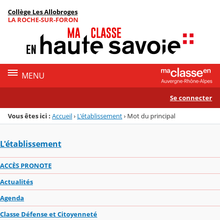
Panneau de gestion des cookies
Collège Les Allobroges
Menu de la rubrique
Contenu
LA ROCHE-SUR-FORON
MENU
Se connecter
Vous êtes ici :
Accueil
›
L'établissement
›
Mot du principal
L'établissement
ACCÈS PRONOTE
Actualités
Agenda
Classe Défense et Citoyenneté