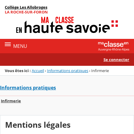
Panneau de gestion des cookies
Collège Les Allobroges
Menu de la rubrique
Contenu
LA ROCHE-SUR-FORON
MENU
Se connecter
Vous êtes ici :
Accueil
›
Informations pratiques
›
Infirmerie
Informations pratiques
Infirmerie
Mentions légales