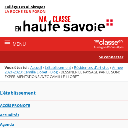
Panneau de gestion des cookies
Collège Les Allobroges
Menu de la rubrique
Contenu
LA ROCHE-SUR-FORON
MENU
Se connecter
Vous êtes ici :
Accueil
›
L'établissement
›
Résidences d'artistes
›
Année
2021-2023: Camille Llobet
›
Blog
›
DESSINER LE PAYSAGE PAR LE SON:
EXPERIMENTATIONS AVEC CAMILLE LLOBET
L'établissement
ACCÈS PRONOTE
Actualités
Agenda