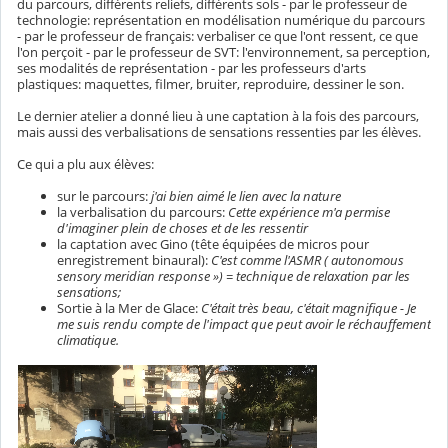
du parcours, différents reliefs, différents sols - par le professeur de
technologie: représentation en modélisation numérique du parcours
- par le professeur de français: verbaliser ce que l'ont ressent, ce que
l'on perçoit - par le professeur de SVT: l'environnement, sa perception,
ses modalités de représentation - par les professeurs d'arts
plastiques: maquettes, filmer, bruiter, reproduire, dessiner le son.
Le dernier atelier a donné lieu à une captation à la fois des parcours,
mais aussi des verbalisations de sensations ressenties par les élèves.
Ce qui a plu aux élèves:
sur le parcours:
j'ai bien aimé le lien avec la nature
la verbalisation du parcours:
Cette expérience m'a permise
d'imaginer plein de choses et de les ressentir
la captation avec Gino (tête équipées de micros pour
enregistrement binaural):
C'est comme l'ASMR ( autonomous
sensory meridian response ») = technique de relaxation par les
sensations;
Sortie à la Mer de Glace:
C'était très beau, c'était magnifique - Je
me suis rendu compte de l'impact que peut avoir le réchauffement
climatique.